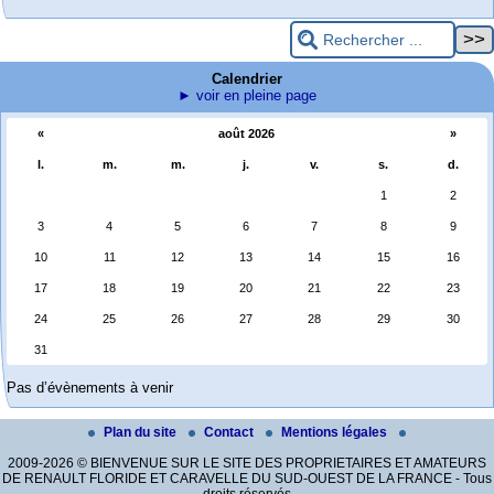
Calendrier
► voir en pleine page
«
août 2026
»
l.
m.
m.
j.
v.
s.
d.
1
2
3
4
5
6
7
8
9
10
11
12
13
14
15
16
17
18
19
20
21
22
23
24
25
26
27
28
29
30
31
Pas d’évènements à venir
Plan du site
Contact
Mentions légales
2009-2026 © BIENVENUE SUR LE SITE DES PROPRIETAIRES ET AMATEURS
DE RENAULT FLORIDE ET CARAVELLE DU SUD-OUEST DE LA FRANCE - Tous