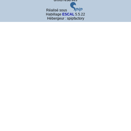
droits réservés
Réalisé sous
Habillage
ESCAL
5.5.22
Hébergeur : spipfactory