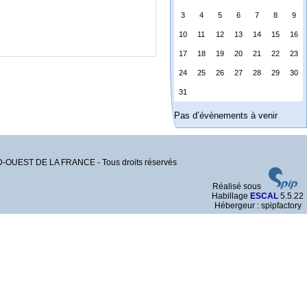
3
4
5
6
7
8
9
10
11
12
13
14
15
16
17
18
19
20
21
22
23
24
25
26
27
28
29
30
31
Pas d’évènements à venir
EST DE LA FRANCE - Tous droits réservés
Réalisé sous
Habillage
ESCAL
5.5.22
Hébergeur : spipfactory