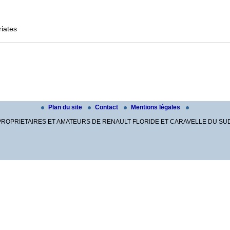
riates
Video
Player
Plan du site
Contact
Mentions légales
PROPRIETAIRES ET AMATEURS DE RENAULT FLORIDE ET CARAVELLE DU SUD-OU