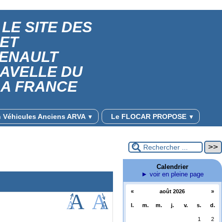
LE SITE DES
 ET
RENAULT
RAVELLE DU
LA FRANCE
on Véhicules Anciens ARVA
Le FLOCAR PROPOSE
▼
▼
Calendrier
► voir en pleine page
«
août 2026
»
l.
m.
m.
j.
v.
s.
d.
1
2