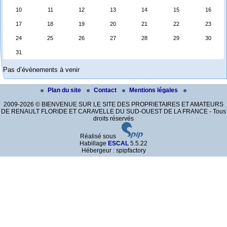
10
11
12
13
14
15
16
17
18
19
20
21
22
23
24
25
26
27
28
29
30
31
Pas d’évènements à venir
Plan du site
Contact
Mentions légales
2009-2026 © BIENVENUE SUR LE SITE DES PROPRIETAIRES ET AMATEURS
DE RENAULT FLORIDE ET CARAVELLE DU SUD-OUEST DE LA FRANCE - Tous
droits réservés
Réalisé sous
Habillage
ESCAL
5.5.22
Hébergeur : spipfactory