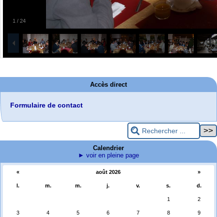
1
/
24
Accès direct
Formulaire de contact
Calendrier
► voir en pleine page
«
août 2026
»
l.
m.
m.
j.
v.
s.
d.
1
2
3
4
5
6
7
8
9