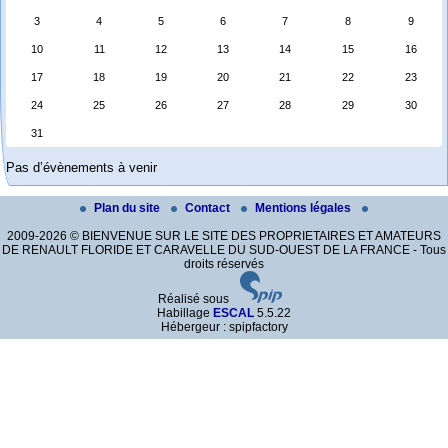
3
4
5
6
7
8
9
10
11
12
13
14
15
16
17
18
19
20
21
22
23
24
25
26
27
28
29
30
31
Pas d’évènements à venir
Plan du site
Contact
Mentions légales
2009-2026 © BIENVENUE SUR LE SITE DES PROPRIETAIRES ET AMATEURS
DE RENAULT FLORIDE ET CARAVELLE DU SUD-OUEST DE LA FRANCE - Tous
droits réservés
Réalisé sous
Habillage
ESCAL
5.5.22
Hébergeur : spipfactory