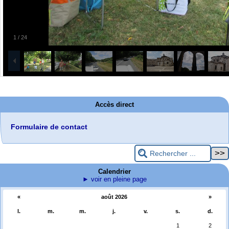
1
/
24
Accès direct
Formulaire de contact
Calendrier
► voir en pleine page
«
août 2026
»
l.
m.
m.
j.
v.
s.
d.
1
2