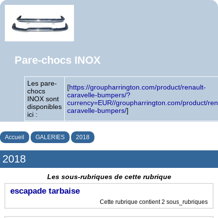
Pare-chocs INOX
Les pare-
[
https://groupharrington.com/product/renault-
chocs
caravelle-bumpers/?
INOX sont
currency=EUR//groupharrington.com/product/ren
disponibles
caravelle-bumpers/
]
ici :
Accueil
GALERIES
2018
2018
Les sous-rubriques de cette rubrique
escapade tarbaise
Cette rubrique contient 2 sous_rubriques