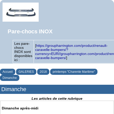
Pare-chocs INOX
Les pare-
[
https://groupharrington.com/product/renault-
chocs
caravelle-bumpers/?
INOX sont
currency=EUR//groupharrington.com/product/ren
disponibles
caravelle-bumpers/
]
ici :
Accueil
GALERIES
2018
printemps "Charente Maritime"
Dimanche
Dimanche
Les articles de cette rubrique
Dimanche après-midi