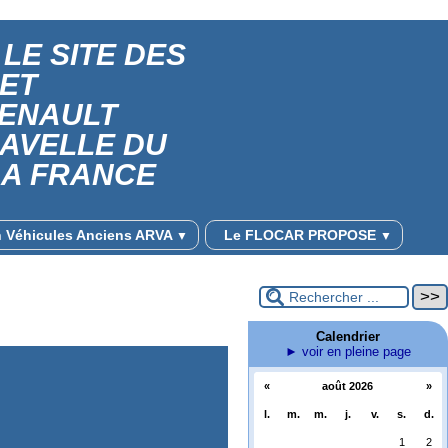
LE SITE DES
 ET
RENAULT
RAVELLE DU
LA FRANCE
on Véhicules Anciens ARVA
Le FLOCAR PROPOSE
▼
▼
Calendrier
► voir en pleine page
«
août 2026
»
l.
m.
m.
j.
v.
s.
d.
1
2