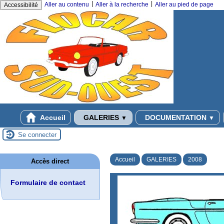
|
|
Aller au contenu
Aller à la recherche
Aller au pied de page
Accessibilité
Accueil
GALERIES
DOCUMENTATION
▼
▼
Se connecter
Accueil
GALERIES
2008
Accès direct
Formulaire de contact